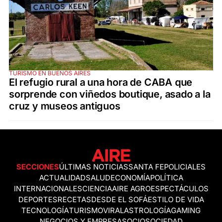
TURISMO EN BUENOS AIRES
El refugio rural a una hora de CABA que
sorprende con viñedos boutique, asado a la
cruz y museos antiguos
SECCIONES
ÚLTIMAS NOTICIAS
SANTA FE
POLICIALES
ACTUALIDAD
SALUD
ECONOMÍA
POLÍTICA
INTERNACIONALES
CIENCIA
AIRE AGRO
ESPECTÁCULOS
DEPORTES
RECETAS
DESDE EL SOFÁ
ESTILO DE VIDA
TECNOLOGÍA
TURISMO
VIRAL
ASTROLOGÍA
GAMING
NEGOCIOS Y EMPRESAS
OCIO
SOCIEDAD