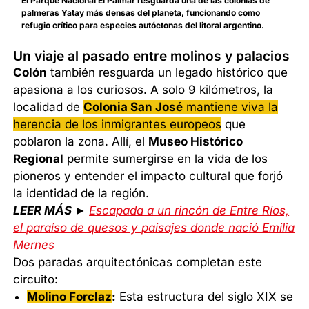
El Parque Nacional El Palmar resguarda una de las colonias de
palmeras Yatay más densas del planeta, funcionando como
refugio crítico para especies autóctonas del litoral argentino.
Un viaje al pasado entre molinos y palacios
Colón
también resguarda un legado histórico que
apasiona a los curiosos. A solo 9 kilómetros, la
localidad de
Colonia San José
mantiene viva la
herencia de los inmigrantes europeos
que
poblaron la zona. Allí, el
Museo Histórico
Regional
permite sumergirse en la vida de los
pioneros y entender el impacto cultural que forjó
la identidad de la región.
LEER MÁS ►
Escapada a un rincón de Entre Ríos,
el paraíso de quesos y paisajes donde nació Emilia
Mernes
Dos paradas arquitectónicas completan este
circuito:
Molino Forclaz
:
Esta estructura del siglo XIX se