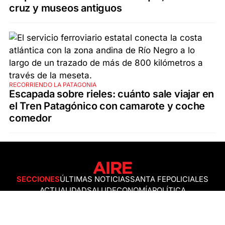
cruz y museos antiguos
RECORRIENDO LA PATAGONIA
Escapada sobre rieles: cuánto sale viajar en
el Tren Patagónico con camarote y coche
comedor
SECCIONES
ÚLTIMAS NOTICIAS
SANTA FE
POLICIALES
ACTUALIDAD
SALUD
ECONOMÍA
POLÍTICA
INTERNACIONALES
CIENCIA
AIRE AGRO
ESPECTÁCULOS
DEPORTES
RECETAS
DESDE EL SOFÁ
ESTILO DE VIDA
TECNOLOGÍA
TURISMO
VIRAL
ASTROLOGÍA
GAMING