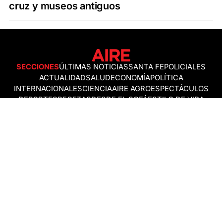
cruz y museos antiguos
SECCIONES
ÚLTIMAS NOTICIAS
SANTA FE
POLICIALES
ACTUALIDAD
SALUD
ECONOMÍA
POLÍTICA
INTERNACIONALES
CIENCIA
AIRE AGRO
ESPECTÁCULOS
DEPORTES
RECETAS
DESDE EL SOFÁ
ESTILO DE VIDA
TECNOLOGÍA
TURISMO
VIRAL
ASTROLOGÍA
GAMING
NEGOCIOS Y EMPRESAS
OCIO
SOCIEDAD
TEMAS DEL DÍA
FENÓMENO DEL NIÑO
PRONÓSTICO DEL TIEMPO
SANTA FE
LEY DE TIERRAS
NUEVO PUENTE SANTA FE - SANTO TOMÉ
Política de Correcciones
Politica de Ética
Política de fuentes no identificadas
Política de fuentes