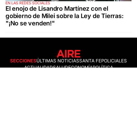
EN LAS REDES SOCIALES
El enojo de Lisandro Martínez con el
gobierno de Milei sobre la Ley de Tierras:
"¡No se venden!"
SECCIONES
ÚLTIMAS NOTICIAS
SANTA FE
POLICIALES
ACTUALIDAD
SALUD
ECONOMÍA
POLÍTICA
INTERNACIONALES
CIENCIA
AIRE AGRO
ESPECTÁCULOS
DEPORTES
RECETAS
DESDE EL SOFÁ
ESTILO DE VIDA
TECNOLOGÍA
TURISMO
VIRAL
ASTROLOGÍA
GAMING
NEGOCIOS Y EMPRESAS
OCIO
SOCIEDAD
TEMAS DEL DÍA
FENÓMENO DEL NIÑO
PRONÓSTICO DEL TIEMPO
SANTA FE
LEY DE TIERRAS
NUEVO PUENTE SANTA FE - SANTO TOMÉ