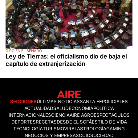
GIRO EN EL SENADO
Ley de Tierras: el oficialismo dio de baja el
capítulo de extranjerización
SECCIONES
ÚLTIMAS NOTICIAS
SANTA FE
POLICIALES
ACTUALIDAD
SALUD
ECONOMÍA
POLÍTICA
INTERNACIONALES
CIENCIA
AIRE AGRO
ESPECTÁCULOS
DEPORTES
RECETAS
DESDE EL SOFÁ
ESTILO DE VIDA
TECNOLOGÍA
TURISMO
VIRAL
ASTROLOGÍA
GAMING
NEGOCIOS Y EMPRESAS
OCIO
SOCIEDAD