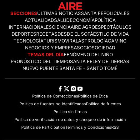
SECCIONES
ÚLTIMAS NOTICIAS
SANTA FE
POLICIALES
ACTUALIDAD
SALUD
ECONOMÍA
POLÍTICA
INTERNACIONALES
CIENCIA
AIRE AGRO
ESPECTÁCULOS
DEPORTES
RECETAS
DESDE EL SOFÁ
ESTILO DE VIDA
TECNOLOGÍA
TURISMO
VIRAL
ASTROLOGÍA
GAMING
NEGOCIOS Y EMPRESAS
OCIO
SOCIEDAD
TEMAS DEL DÍA
FENÓMENO DEL NIÑO
PRONÓSTICO DEL TIEMPO
SANTA FE
LEY DE TIERRAS
NUEVO PUENTE SANTA FE - SANTO TOMÉ
Política de Correcciones
Politica de Ética
Política de fuentes no identificadas
Política de fuentes
Política sin firmas
Política de verificación de datos y chequeo de información
Politica de Participation
Términos y Condiciones
RSS