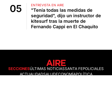
ENTREVISTA EN AIRE
"Tenía todas las medidas de
seguridad", dijo un instructor de
kitesurf tras la muerte de
Fernando Cappi en El Chaquito
SECCIONES
ÚLTIMAS NOTICIAS
SANTA FE
POLICIALES
ACTUALIDAD
SALUD
ECONOMÍA
POLÍTICA
INTERNACIONALES
CIENCIA
AIRE AGRO
ESPECTÁCULOS
DEPORTES
RECETAS
DESDE EL SOFÁ
ESTILO DE VIDA
TECNOLOGÍA
TURISMO
VIRAL
ASTROLOGÍA
GAMING
NEGOCIOS Y EMPRESAS
OCIO
SOCIEDAD
TEMAS DEL DÍA
FENÓMENO DEL NIÑO
PRONÓSTICO DEL TIEMPO
SANTA FE
LEY DE TIERRAS