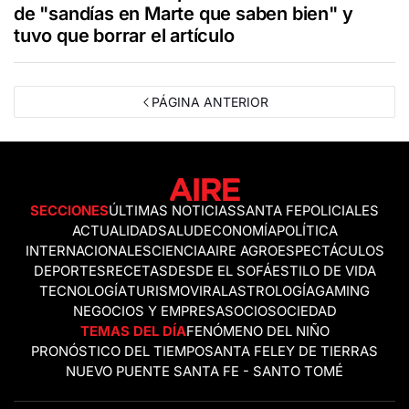
de "sandías en Marte que saben bien" y
tuvo que borrar el artículo
PÁGINA ANTERIOR
SECCIONES
ÚLTIMAS NOTICIAS
SANTA FE
POLICIALES
ACTUALIDAD
SALUD
ECONOMÍA
POLÍTICA
INTERNACIONALES
CIENCIA
AIRE AGRO
ESPECTÁCULOS
DEPORTES
RECETAS
DESDE EL SOFÁ
ESTILO DE VIDA
TECNOLOGÍA
TURISMO
VIRAL
ASTROLOGÍA
GAMING
NEGOCIOS Y EMPRESAS
OCIO
SOCIEDAD
TEMAS DEL DÍA
FENÓMENO DEL NIÑO
PRONÓSTICO DEL TIEMPO
SANTA FE
LEY DE TIERRAS
NUEVO PUENTE SANTA FE - SANTO TOMÉ