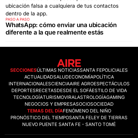
PASO A PASO
WhatsApp: cómo enviar una ubicación
diferente a la que realmente estás
SECCIONES
ÚLTIMAS NOTICIAS
SANTA FE
POLICIALES
ACTUALIDAD
SALUD
ECONOMÍA
POLÍTICA
INTERNACIONALES
CIENCIA
AIRE AGRO
ESPECTÁCULOS
DEPORTES
RECETAS
DESDE EL SOFÁ
ESTILO DE VIDA
TECNOLOGÍA
TURISMO
VIRAL
ASTROLOGÍA
GAMING
NEGOCIOS Y EMPRESAS
OCIO
SOCIEDAD
TEMAS DEL DÍA
FENÓMENO DEL NIÑO
PRONÓSTICO DEL TIEMPO
SANTA FE
LEY DE TIERRAS
NUEVO PUENTE SANTA FE - SANTO TOMÉ