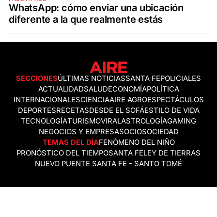
WhatsApp: cómo enviar una ubicación
diferente a la que realmente estás
SECCIONES
ÚLTIMAS NOTICIAS
SANTA FE
POLICIALES
ACTUALIDAD
SALUD
ECONOMÍA
POLÍTICA
INTERNACIONALES
CIENCIA
AIRE AGRO
ESPECTÁCULOS
DEPORTES
RECETAS
DESDE EL SOFÁ
ESTILO DE VIDA
TECNOLOGÍA
TURISMO
VIRAL
ASTROLOGÍA
GAMING
NEGOCIOS Y EMPRESAS
OCIO
SOCIEDAD
TEMAS DEL DÍA
FENÓMENO DEL NIÑO
PRONÓSTICO DEL TIEMPO
SANTA FE
LEY DE TIERRAS
NUEVO PUENTE SANTA FE - SANTO TOMÉ
Política de Correcciones
Politica de Ética