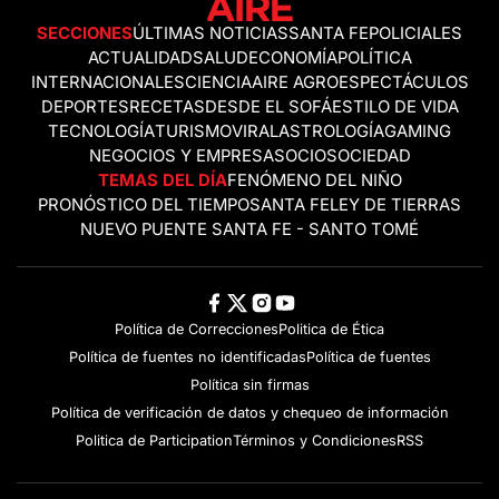
SECCIONES
ÚLTIMAS NOTICIAS
SANTA FE
POLICIALES
ACTUALIDAD
SALUD
ECONOMÍA
POLÍTICA
INTERNACIONALES
CIENCIA
AIRE AGRO
ESPECTÁCULOS
DEPORTES
RECETAS
DESDE EL SOFÁ
ESTILO DE VIDA
TECNOLOGÍA
TURISMO
VIRAL
ASTROLOGÍA
GAMING
NEGOCIOS Y EMPRESAS
OCIO
SOCIEDAD
TEMAS DEL DÍA
FENÓMENO DEL NIÑO
PRONÓSTICO DEL TIEMPO
SANTA FE
LEY DE TIERRAS
NUEVO PUENTE SANTA FE - SANTO TOMÉ
Política de Correcciones
Politica de Ética
Política de fuentes no identificadas
Política de fuentes
Política sin firmas
Política de verificación de datos y chequeo de información
Politica de Participation
Términos y Condiciones
RSS