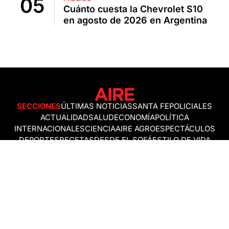
Cuánto cuesta la Chevrolet S10
en agosto de 2026 en Argentina
SECCIONES
ÚLTIMAS NOTICIAS
SANTA FE
POLICIALES
ACTUALIDAD
SALUD
ECONOMÍA
POLÍTICA
INTERNACIONALES
CIENCIA
AIRE AGRO
ESPECTÁCULOS
DEPORTES
RECETAS
DESDE EL SOFÁ
ESTILO DE VIDA
TECNOLOGÍA
TURISMO
VIRAL
ASTROLOGÍA
GAMING
NEGOCIOS Y EMPRESAS
OCIO
SOCIEDAD
TEMAS DEL DÍA
FENÓMENO DEL NIÑO
PRONÓSTICO DEL TIEMPO
SANTA FE
LEY DE TIERRAS
NUEVO PUENTE SANTA FE - SANTO TOMÉ