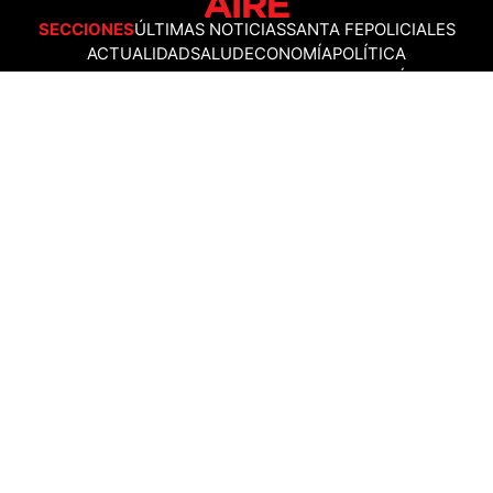
SECCIONES
ÚLTIMAS NOTICIAS
SANTA FE
POLICIALES
ACTUALIDAD
SALUD
ECONOMÍA
POLÍTICA
INTERNACIONALES
CIENCIA
AIRE AGRO
ESPECTÁCULOS
DEPORTES
RECETAS
DESDE EL SOFÁ
ESTILO DE VIDA
TECNOLOGÍA
TURISMO
VIRAL
ASTROLOGÍA
GAMING
NEGOCIOS Y EMPRESAS
OCIO
SOCIEDAD
TEMAS DEL DÍA
FENÓMENO DEL NIÑO
PRONÓSTICO DEL TIEMPO
SANTA FE
LEY DE TIERRAS
NUEVO PUENTE SANTA FE - SANTO TOMÉ
Política de Correcciones
Politica de Ética
Política de fuentes no identificadas
Política de fuentes
Política sin firmas
Política de verificación de datos y chequeo de información
Politica de Participation
Términos y Condiciones
RSS