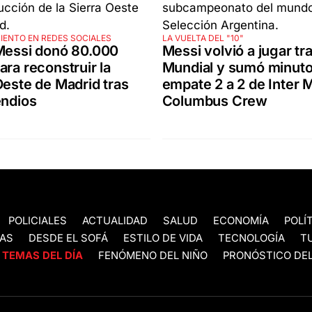
IENTO EN REDES SOCIALES
LA VUELTA DEL "10"
Messi donó 80.000
Messi volvió a jugar tra
ara reconstruir la
Mundial y sumó minuto
Oeste de Madrid tras
empate 2 a 2 de Inter 
endios
Columbus Crew
POLICIALES
ACTUALIDAD
SALUD
ECONOMÍA
POLÍ
AS
DESDE EL SOFÁ
ESTILO DE VIDA
TECNOLOGÍA
T
TEMAS DEL DÍA
FENÓMENO DEL NIÑO
PRONÓSTICO DEL