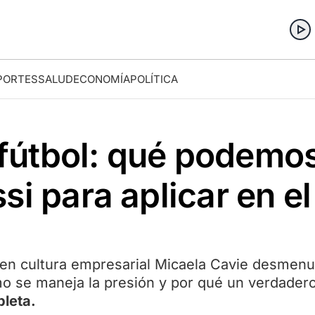
PORTES
SALUD
ECONOMÍA
POLÍTICA
útbol: qué podemos
i para aplicar en el 
a en cultura empresarial Micaela Cavie desmen
ómo se maneja la presión y por qué un verdadero
pleta.