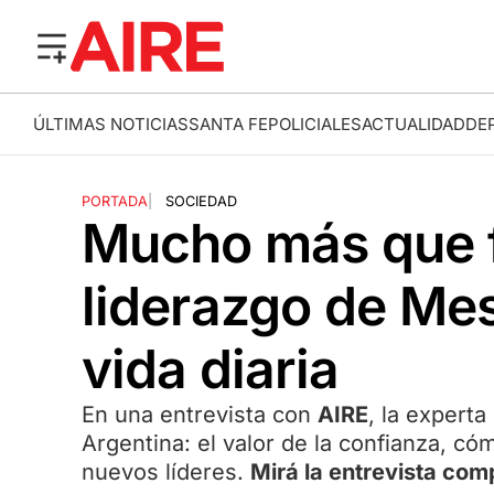
ÚLTIMAS NOTICIAS
SANTA FE
POLICIALES
ACTUALIDAD
DE
PORTADA
|
SOCIEDAD
Mucho más que f
liderazgo de Mess
vida diaria
En una entrevista con
AIRE
, la expert
Argentina: el valor de la confianza, c
nuevos líderes.
Mirá la entrevista com