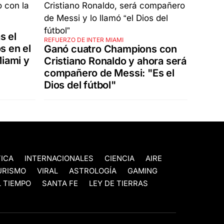
s el
REFUERZO DE INTER MIAMI
s en el
Ganó cuatro Champions con
Miami y
Cristiano Ronaldo y ahora será
compañero de Messi: "Es el
Dios del fútbol"
TICA
INTERNACIONALES
CIENCIA
AIRE
URISMO
VIRAL
ASTROLOGÍA
GAMING
 TIEMPO
SANTA FE
LEY DE TIERRAS