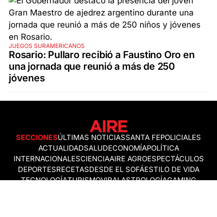
JUEGOS SURAMERICANOS
Rosario: Pullaro recibió a Faustino Oro en
una jornada que reunió a más de 250
jóvenes
SECCIONES
ÚLTIMAS NOTICIAS
SANTA FE
POLICIALES
ACTUALIDAD
SALUD
ECONOMÍA
POLÍTICA
INTERNACIONALES
CIENCIA
AIRE AGRO
ESPECTÁCULOS
DEPORTES
RECETAS
DESDE EL SOFÁ
ESTILO DE VIDA
TECNOLOGÍA
TURISMO
VIRAL
ASTROLOGÍA
GAMING
NEGOCIOS Y EMPRESAS
OCIO
SOCIEDAD
TEMAS DEL DÍA
FENÓMENO DEL NIÑO
PRONÓSTICO DEL TIEMPO
SANTA FE
LEY DE TIERRAS