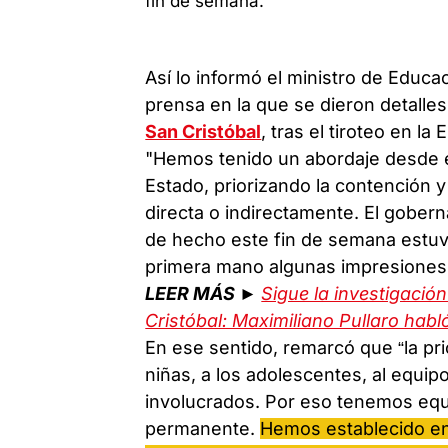
Así lo informó el ministro de Educa
prensa en la que se dieron detalles
San Cristóbal
, tras el tiroteo en l
"Hemos tenido un abordaje desde el
Estado, priorizando la contención
directa o indirectamente. El gober
de hecho este fin de semana estuvi
primera mano algunas impresiones 
LEER MÁS ►
Sigue la investigación
Cristóbal: Maximiliano Pullaro hab
En ese sentido, remarcó que “la prio
niñas, a los adolescentes, al equi
involucrados. Por eso tenemos eq
permanente.
Hemos establecido en 