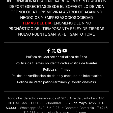
INTERNACIONALES
CIENCIA
AIRE AGRO
ESPECTÁCULOS
DEPORTES
RECETAS
DESDE EL SOFÁ
ESTILO DE VIDA
TECNOLOGÍA
TURISMO
VIRAL
ASTROLOGÍA
GAMING
NEGOCIOS Y EMPRESAS
OCIO
SOCIEDAD
TEMAS DEL DÍA
FENÓMENO DEL NIÑO
PRONÓSTICO DEL TIEMPO
SANTA FE
LEY DE TIERRAS
NUEVO PUENTE SANTA FE - SANTO TOMÉ
Política de Correcciones
Politica de Ética
Política de fuentes no identificadas
Política de fuentes
Política sin firmas
Política de verificación de datos y chequeo de información
Politica de Participation
Términos y Condiciones
RSS
Todos los derechos reservados © 2018 Aire de Santa Fe ~ AIRE
DIGITAL SAS ~ CUIT 30-71660869-3 ~
25 de mayo 3255 · C.P.
S3000 ~
Whatsapp:
(342) 5 219 271
~ Contacto Comercial:
(342) 5
219 286
~
redaccion@airedesantafe.com.ar