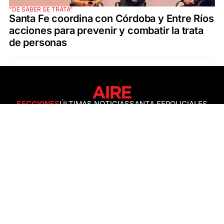
"DE SABER SE TRATA"
Santa Fe coordina con Córdoba y Entre Ríos
acciones para prevenir y combatir la trata
de personas
SECCIONES
ÚLTIMAS NOTICIAS
SANTA FE
POLICIALES
ACTUALIDAD
SALUD
ECONOMÍA
POLÍTICA
INTERNACIONALES
CIENCIA
AIRE AGRO
ESPECTÁCULOS
DEPORTES
RECETAS
DESDE EL SOFÁ
ESTILO DE VIDA
TECNOLOGÍA
TURISMO
VIRAL
ASTROLOGÍA
GAMING
NEGOCIOS Y EMPRESAS
OCIO
SOCIEDAD
TEMAS DEL DÍA
FENÓMENO DEL NIÑO
PRONÓSTICO DEL TIEMPO
SANTA FE
LEY DE TIERRAS
NUEVO PUENTE SANTA FE - SANTO TOMÉ