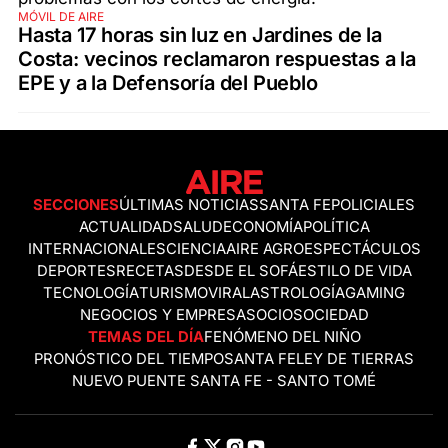
MÓVIL DE AIRE
Hasta 17 horas sin luz en Jardines de la
Costa: vecinos reclamaron respuestas a la
EPE y a la Defensoría del Pueblo
SECCIONES
ÚLTIMAS NOTICIAS
SANTA FE
POLICIALES
ACTUALIDAD
SALUD
ECONOMÍA
POLÍTICA
INTERNACIONALES
CIENCIA
AIRE AGRO
ESPECTÁCULOS
DEPORTES
RECETAS
DESDE EL SOFÁ
ESTILO DE VIDA
TECNOLOGÍA
TURISMO
VIRAL
ASTROLOGÍA
GAMING
NEGOCIOS Y EMPRESAS
OCIO
SOCIEDAD
TEMAS DEL DÍA
FENÓMENO DEL NIÑO
PRONÓSTICO DEL TIEMPO
SANTA FE
LEY DE TIERRAS
NUEVO PUENTE SANTA FE - SANTO TOMÉ