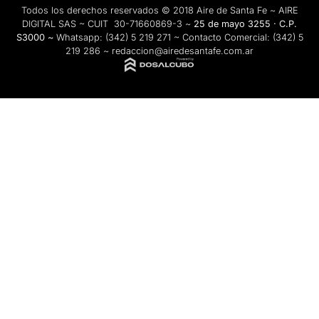
Todos los derechos reservados © 2018 Aire de Santa Fe ~ AIRE
DIGITAL SAS ~ CUIT 30-71660869-3 ~
25 de mayo 3255 · C.P.
S3000 ~
Whatsapp:
(342) 5 219 271
~ Contacto Comercial:
(342) 5
219 286
~
redaccion@airedesantafe.com.ar