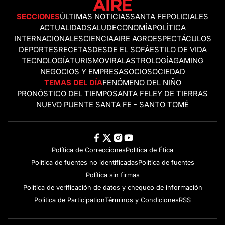
SECCIONES
ÚLTIMAS NOTICIAS
SANTA FE
POLICIALES
ACTUALIDAD
SALUD
ECONOMÍA
POLÍTICA
INTERNACIONALES
CIENCIA
AIRE AGRO
ESPECTÁCULOS
DEPORTES
RECETAS
DESDE EL SOFÁ
ESTILO DE VIDA
TECNOLOGÍA
TURISMO
VIRAL
ASTROLOGÍA
GAMING
NEGOCIOS Y EMPRESAS
OCIO
SOCIEDAD
TEMAS DEL DÍA
FENÓMENO DEL NIÑO
PRONÓSTICO DEL TIEMPO
SANTA FE
LEY DE TIERRAS
NUEVO PUENTE SANTA FE - SANTO TOMÉ
Política de Correcciones
Politica de Ética
Política de fuentes no identificadas
Política de fuentes
Política sin firmas
Política de verificación de datos y chequeo de información
Politica de Participation
Términos y Condiciones
RSS