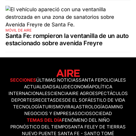
MÓVIL DE AIRE
Santa Fe: rompieron la ventanilla de un auto
estacionado sobre avenida Freyre
SECCIONES
ÚLTIMAS NOTICIAS
SANTA FE
POLICIALES
ACTUALIDAD
SALUD
ECONOMÍA
POLÍTICA
INTERNACIONALES
CIENCIA
AIRE AGRO
ESPECTÁCULOS
DEPORTES
RECETAS
DESDE EL SOFÁ
ESTILO DE VIDA
TECNOLOGÍA
TURISMO
VIRAL
ASTROLOGÍA
GAMING
NEGOCIOS Y EMPRESAS
OCIO
SOCIEDAD
TEMAS DEL DÍA
FENÓMENO DEL NIÑO
PRONÓSTICO DEL TIEMPO
SANTA FE
LEY DE TIERRAS
NUEVO PUENTE SANTA FE - SANTO TOMÉ