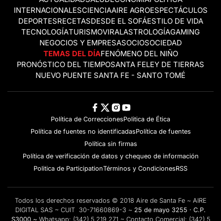
INTERNACIONALES
CIENCIA
AIRE AGRO
ESPECTÁCULOS
DEPORTES
RECETAS
DESDE EL SOFÁ
ESTILO DE VIDA
TECNOLOGÍA
TURISMO
VIRAL
ASTROLOGÍA
GAMING
NEGOCIOS Y EMPRESAS
OCIO
SOCIEDAD
TEMAS DEL DÍA
FENÓMENO DEL NIÑO
PRONÓSTICO DEL TIEMPO
SANTA FE
LEY DE TIERRAS
NUEVO PUENTE SANTA FE - SANTO TOMÉ
Política de Correcciones
Politica de Ética
Política de fuentes no identificadas
Política de fuentes
Política sin firmas
Política de verificación de datos y chequeo de información
Politica de Participation
Términos y Condiciones
RSS
Todos los derechos reservados © 2018 Aire de Santa Fe ~ AIRE
DIGITAL SAS ~ CUIT 30-71660869-3 ~
25 de mayo 3255 · C.P.
S3000 ~
Whatsapp:
(342) 5 219 271
~ Contacto Comercial:
(342) 5