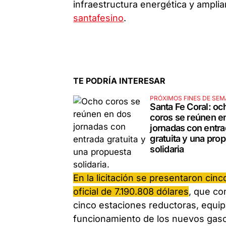
infraestructura energética y amplia
santafesino
.
TE PODRÍA INTERESAR
PRÓXIMOS FINES DE SE
Santa Fe Coral: oc
coros se reúnen e
jornadas con entr
gratuita y una pro
solidaria
En la licitación se presentaron ci
oficial de 7.190.808 dólares
, que co
cinco estaciones reductoras, equip
funcionamiento de los nuevos gaso