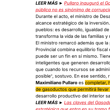
LEER MÁS ►
Pullaro inauguró el G
pública no es sinónimo de corrupció
Durante el acto, el ministro de Des
alcance estratégico de la inversión.
pueblos: es desarrollo, igualdad d
transforma la vida de las familias y
El ministro remarcó además que la 
Provincial combina equilibrio fiscal 
puede ser un fin en sí mismo. Tiene
inteligentes que generen desarrol
que cuando los recursos se adminis
posible”, sostuvo. En ese sentido, 
Maximiliano Pullaro
es
completar, 
de gasoductos que permitirá llevar 
desarrollo productivo del interior s
LEER MÁS ►
Las claves del Gasod
estratégica que entra en su tramo f