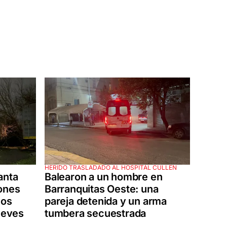
HERIDO TRASLADADO AL HOSPITAL CULLEN
anta
Balearon a un hombre en
ones
Barranquitas Oeste: una
los
pareja detenida y un arma
jueves
tumbera secuestrada