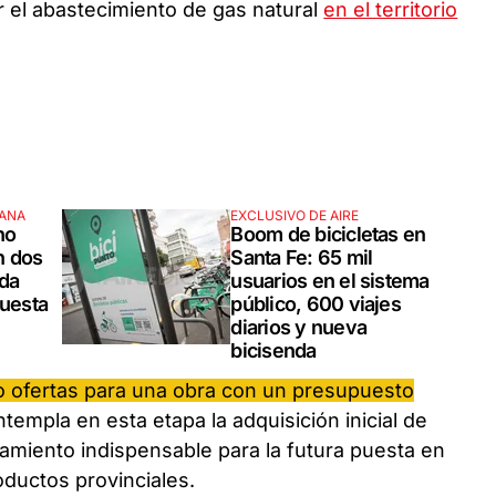
r el abastecimiento de gas natural
en el territorio
MANA
EXCLUSIVO DE AIRE
ho
Boom de bicicletas en
n dos
Santa Fe: 65 mil
ada
usuarios en el sistema
puesta
público, 600 viajes
diarios y nueva
bicisenda
nco ofertas para una obra con un presupuesto
ntempla en esta etapa la adquisición inicial de
amiento indispensable para la futura puesta en
ductos provinciales.