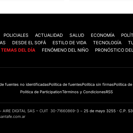
POLICIALES
ACTUALIDAD
SALUD
ECONOMÍA
POLÍ
AS
DESDE EL SOFÁ
ESTILO DE VIDA
TECNOLOGÍA
T
TEMAS DEL DÍA
FENÓMENO DEL NIÑO
PRONÓSTICO DEL
 de fuentes no identificadas
Política de fuentes
Política sin firmas
Política d
Politica de Participation
Términos y Condiciones
RSS
e ~ AIRE DIGITAL SAS ~ CUIT 30-71660869-3 ~
25 de mayo 3255 · C.P. S
antafe.com.ar