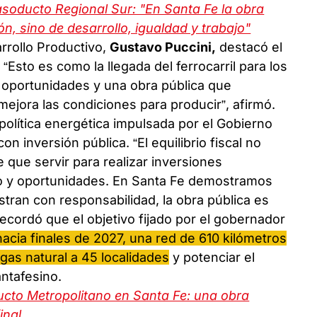
asoducto Regional Sur: "En Santa Fe la obra
n, sino de desarrollo, igualdad y trabajo"
arrollo Productivo,
Gustavo Puccini,
destacó el
 “Esto es como la llegada del ferrocarril para los
e oportunidades y una obra pública que
 mejora las condiciones para producir”, afirmó.
política energética impulsada por el Gobierno
con inversión pública. “El equilibrio fiscal no
 que servir para realizar inversiones
lo y oportunidades. En Santa Fe demostramos
tran con responsabilidad, la obra pública es
recordó que el objetivo fijado por el gobernador
hacia finales de 2027, una red de 610 kilómetros
gas natural a 45 localidades
y potenciar el
antafesino.
ucto Metropolitano en Santa Fe: una obra
inal