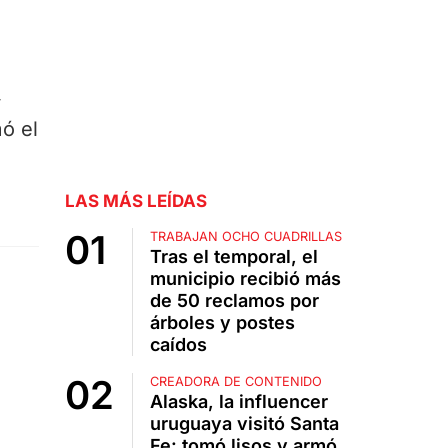
y
ó el
LAS MÁS LEÍDAS
TRABAJAN OCHO CUADRILLAS
Tras el temporal, el
municipio recibió más
de 50 reclamos por
árboles y postes
caídos
CREADORA DE CONTENIDO
Alaska, la influencer
uruguaya visitó Santa
Fe: tomó lisos y armó