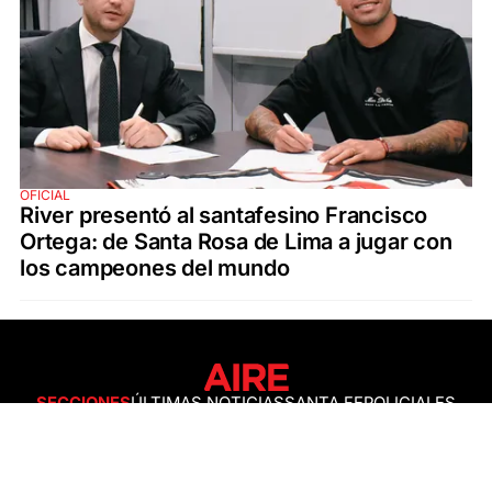
OFICIAL
River presentó al santafesino Francisco
Ortega: de Santa Rosa de Lima a jugar con
los campeones del mundo
SECCIONES
ÚLTIMAS NOTICIAS
SANTA FE
POLICIALES
ACTUALIDAD
SALUD
ECONOMÍA
POLÍTICA
INTERNACIONALES
CIENCIA
AIRE AGRO
ESPECTÁCULOS
DEPORTES
RECETAS
DESDE EL SOFÁ
ESTILO DE VIDA