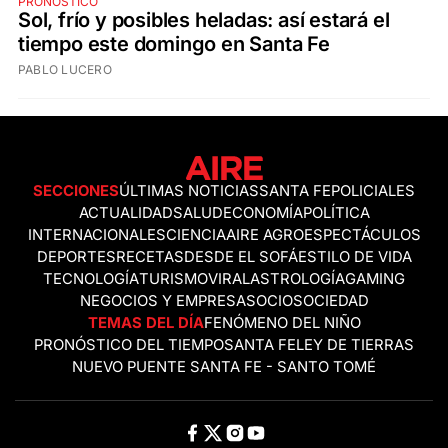
PRONÓSTICO
Sol, frío y posibles heladas: así estará el
tiempo este domingo en Santa Fe
PABLO LUCERO
SECCIONES
ÚLTIMAS NOTICIAS
SANTA FE
POLICIALES
ACTUALIDAD
SALUD
ECONOMÍA
POLÍTICA
INTERNACIONALES
CIENCIA
AIRE AGRO
ESPECTÁCULOS
DEPORTES
RECETAS
DESDE EL SOFÁ
ESTILO DE VIDA
TECNOLOGÍA
TURISMO
VIRAL
ASTROLOGÍA
GAMING
NEGOCIOS Y EMPRESAS
OCIO
SOCIEDAD
TEMAS DEL DÍA
FENÓMENO DEL NIÑO
PRONÓSTICO DEL TIEMPO
SANTA FE
LEY DE TIERRAS
NUEVO PUENTE SANTA FE - SANTO TOMÉ