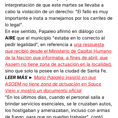
interpretación de que este martes se llevaba a
cabo la violación de un derecho: "El fallo es muy
importante e insta a manejarnos por los carriles de
lo legal".
En ese sentido, Papaleo afirmó en diálogo con
AIRE
que el municipio "estaba en lo correcto al
pedir legalidad", en referencia a
una respuesta
que recibió desde el Ministerio de Capital Humano
de la Nación que informaba, a fines de abril, que
Asoem no tiene zona de actuación en la localidad
,
sino que solo la posee en la ciudad de Santa Fe.
LEER MÁS ►
Mario Papaleo insistió en que
ASOEM no tiene zona de actuación en Sauce
Viejo y mostró un documento oficial
"En los últimos días, cuando el personal salía a
brindar servicios esenciales, se le cruzaban autos,
los hostigaban y amenazaban, incluso con armas
de fuego, para que no puedan trabajar", contó