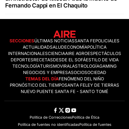
Fernando Cappi en El Chaquito
SECCIONES
ÚLTIMAS NOTICIAS
SANTA FE
POLICIALES
ACTUALIDAD
SALUD
ECONOMÍA
POLÍTICA
INTERNACIONALES
CIENCIA
AIRE AGRO
ESPECTÁCULOS
DEPORTES
RECETAS
DESDE EL SOFÁ
ESTILO DE VIDA
TECNOLOGÍA
TURISMO
VIRAL
ASTROLOGÍA
GAMING
NEGOCIOS Y EMPRESAS
OCIO
SOCIEDAD
TEMAS DEL DÍA
FENÓMENO DEL NIÑO
PRONÓSTICO DEL TIEMPO
SANTA FE
LEY DE TIERRAS
NUEVO PUENTE SANTA FE - SANTO TOMÉ
Política de Correcciones
Politica de Ética
Política de fuentes no identificadas
Política de fuentes