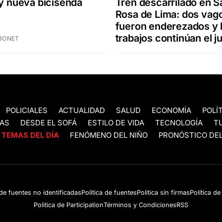
Tren descarrilado en S
 y nueva bicisenda
Rosa de Lima: dos vag
fueron enderezados y 
trabajos continúan el 
BONET
POLICIALES
ACTUALIDAD
SALUD
ECONOMÍA
POLÍ
AS
DESDE EL SOFÁ
ESTILO DE VIDA
TECNOLOGÍA
T
TEMAS DEL DÍA
FENÓMENO DEL NIÑO
PRONÓSTICO DEL
 de fuentes no identificadas
Política de fuentes
Política sin firmas
Política d
Politica de Participation
Términos y Condiciones
RSS