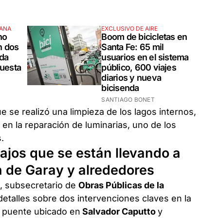
MANA
EXCLUSIVO DE AIRE
ho
Boom de bicicletas en
n dos
Santa Fe: 65 mil
ada
usuarios en el sistema
puesta
público, 600 viajes
diarios y nueva
bicisenda
SANTIAGO BONET
ue se realizó una limpieza de los lagos internos,
 en la reparación de luminarias, uno de los
.
bajos que se están llevando a
n de Garay y alrededores
o
, subsecretario de
Obras Públicas de la
 detalles sobre dos intervenciones claves en la
el puente ubicado en
Salvador Caputto
y