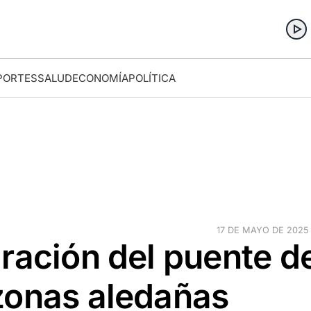
PORTES
SALUD
ECONOMÍA
POLÍTICA
17 DE MAYO DE 2025 ·
ración del puente d
zonas aledañas