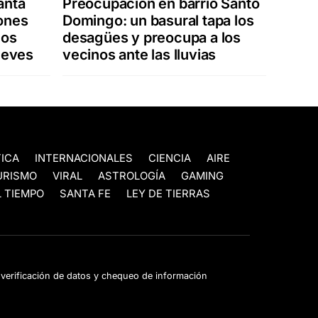
anta
Preocupación en barrio Santo
ones
Domingo: un basural tapa los
los
desagües y preocupa a los
jueves
vecinos ante las lluvias
TICA
INTERNACIONALES
CIENCIA
AIRE
URISMO
VIRAL
ASTROLOGÍA
GAMING
 TIEMPO
SANTA FE
LEY DE TIERRAS
e verificación de datos y chequeo de información