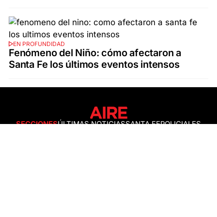
EN PROFUNDIDAD
Fenómeno del Niño: cómo afectaron a
Santa Fe los últimos eventos intensos
SECCIONES
ÚLTIMAS NOTICIAS
SANTA FE
POLICIALES
ACTUALIDAD
SALUD
ECONOMÍA
POLÍTICA
INTERNACIONALES
CIENCIA
AIRE AGRO
ESPECTÁCULOS
DEPORTES
RECETAS
DESDE EL SOFÁ
ESTILO DE VIDA
TECNOLOGÍA
TURISMO
VIRAL
ASTROLOGÍA
GAMING
NEGOCIOS Y EMPRESAS
OCIO
SOCIEDAD
TEMAS DEL DÍA
FENÓMENO DEL NIÑO
PRONÓSTICO DEL TIEMPO
SANTA FE
LEY DE TIERRAS
NUEVO PUENTE SANTA FE - SANTO TOMÉ