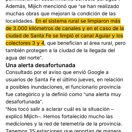
Además, Mijich mencionó que “se han realizado
muchas obras que mejoran la condición de las
localidades.
En el sistema rural se limpiaron más
de 3.000 kilómetros de canales y en el caso de la
ciudad de Santa Fe se limpió el canal Aguiar y los
colectores 3 y 4
, que benefician al área rural, pero
también protegen a la ciudad de la llegada del
agua del norte”.
Una alerta desafortunada
Consultado por el aviso que envió Google a
usuarios de Santa Fe el último jueves, en relación
a posibles inundaciones, el funcionario provincia
fue categórico y la definió como “una alerta muy
desafortunada”.
“Nos tocó salir a aclarar cuál es la situación –
explicó Mijich–. Hemos fortalecido mucho las
mediciones y la red de telemetría de la provincia.
Tenemos 35 estaciones que reportan de manera