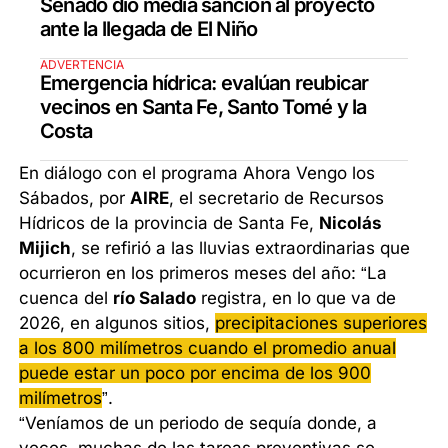
Senado dio media sanción al proyecto
ante la llegada de El Niño
ADVERTENCIA
Emergencia hídrica: evalúan reubicar
vecinos en Santa Fe, Santo Tomé y la
Costa
En diálogo con el programa Ahora Vengo los
Sábados, por
AIRE
, el secretario de Recursos
Hídricos de la provincia de Santa Fe,
Nicolás
Mijich
, se refirió a las lluvias extraordinarias que
ocurrieron en los primeros meses del año: “La
cuenca del
río Salado
registra, en lo que va de
2026, en algunos sitios,
precipitaciones superiores
a los 800 milímetros cuando el promedio anual
puede estar un poco por encima de los 900
milímetros
”.
“Veníamos de un periodo de sequía donde, a
veces, muchas de las tareas preventivas se