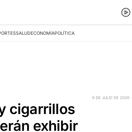
PORTES
SALUD
ECONOMÍA
POLÍTICA
6 DE JULIO DE 2026 ·
 cigarrillos
erán exhibir