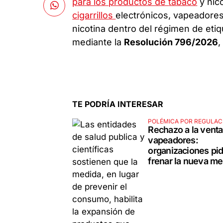
para los productos de
tabaco
y nico
cigarrillos
electrónicos, vapeadores
nicotina dentro del régimen de etiq
mediante la
Resolución 796/2026
,
TE PODRÍA INTERESAR
POLÉMICA POR REGULAC
Rechazo a la venta
vapeadores:
organizaciones pi
frenar la nueva m