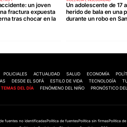
accidente: un joven
Un adolescente de 17 
una fractura expuesta
herido de bala en una 
ierna tras chocar en la
durante un robo en San
POLICIALES
ACTUALIDAD
SALUD
ECONOMÍA
POLÍ
AS
DESDE EL SOFÁ
ESTILO DE VIDA
TECNOLOGÍA
T
TEMAS DEL DÍA
FENÓMENO DEL NIÑO
PRONÓSTICO DEL
 de fuentes no identificadas
Política de fuentes
Política sin firmas
Política d