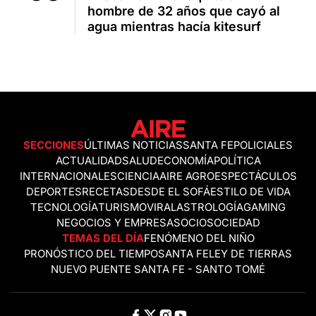
hombre de 32 años que cayó al
agua mientras hacía kitesurf
SECCIONES
ÚLTIMAS NOTICIAS
SANTA FE
POLICIALES
ACTUALIDAD
SALUD
ECONOMÍA
POLÍTICA
INTERNACIONALES
CIENCIA
AIRE AGRO
ESPECTÁCULOS
DEPORTES
RECETAS
DESDE EL SOFÁ
ESTILO DE VIDA
TECNOLOGÍA
TURISMO
VIRAL
ASTROLOGÍA
GAMING
NEGOCIOS Y EMPRESAS
OCIO
SOCIEDAD
TEMAS DEL DÍA
FENÓMENO DEL NIÑO
PRONÓSTICO DEL TIEMPO
SANTA FE
LEY DE TIERRAS
NUEVO PUENTE SANTA FE - SANTO TOMÉ