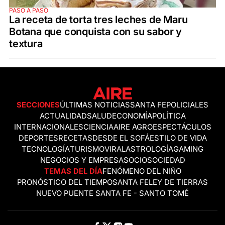
PASO A PASO
La receta de torta tres leches de Maru
Botana que conquista con su sabor y
textura
SECCIONES
ÚLTIMAS NOTICIAS
SANTA FE
POLICIALES
ACTUALIDAD
SALUD
ECONOMÍA
POLÍTICA
INTERNACIONALES
CIENCIA
AIRE AGRO
ESPECTÁCULOS
DEPORTES
RECETAS
DESDE EL SOFÁ
ESTILO DE VIDA
TECNOLOGÍA
TURISMO
VIRAL
ASTROLOGÍA
GAMING
NEGOCIOS Y EMPRESAS
OCIO
SOCIEDAD
TEMAS DEL DÍA
FENÓMENO DEL NIÑO
PRONÓSTICO DEL TIEMPO
SANTA FE
LEY DE TIERRAS
NUEVO PUENTE SANTA FE - SANTO TOMÉ