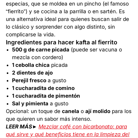
especias, que se moldea en un pincho (el famoso
“fierrito”) y se cocina a la parrilla o en sartén. Es
una alternativa ideal para quienes buscan salir de
lo clásico y sorprender con algo distinto, sin
complicarse la vida.
Ingredientes para hacer kafta al fierrito
500 g de carne picada
(puede ser vacuna o
mezcla con cordero)
1 cebolla chica
picada
2 dientes de ajo
Perejil fresco
a gusto
1 cucharadita de comino
1 cucharadita de pimentón
Sal y pimienta
a gusto
Opcional: un toque de
canela
o
ají molido
para los
que quieren un sabor más intenso.
LEER MÁS►
Mezclar café con bicarbonato: para
qué sirve y qué beneficios tiene en la limpieza del