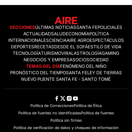
SECCIONES
ÚLTIMAS NOTICIAS
SANTA FE
POLICIALES
ACTUALIDAD
SALUD
ECONOMÍA
POLÍTICA
INTERNACIONALES
CIENCIA
AIRE AGRO
ESPECTÁCULOS
DEPORTES
RECETAS
DESDE EL SOFÁ
ESTILO DE VIDA
TECNOLOGÍA
TURISMO
VIRAL
ASTROLOGÍA
GAMING
NEGOCIOS Y EMPRESAS
OCIO
SOCIEDAD
TEMAS DEL DÍA
FENÓMENO DEL NIÑO
PRONÓSTICO DEL TIEMPO
SANTA FE
LEY DE TIERRAS
NUEVO PUENTE SANTA FE - SANTO TOMÉ
Política de Correcciones
Politica de Ética
Política de fuentes no identificadas
Política de fuentes
Política sin firmas
Política de verificación de datos y chequeo de información