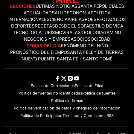
SECCIONES
ÚLTIMAS NOTICIAS
SANTA FE
POLICIALES
ACTUALIDAD
SALUD
ECONOMÍA
POLÍTICA
INTERNACIONALES
CIENCIA
AIRE AGRO
ESPECTÁCULOS
DEPORTES
RECETAS
DESDE EL SOFÁ
ESTILO DE VIDA
TECNOLOGÍA
TURISMO
VIRAL
ASTROLOGÍA
GAMING
NEGOCIOS Y EMPRESAS
OCIO
SOCIEDAD
TEMAS DEL DÍA
FENÓMENO DEL NIÑO
PRONÓSTICO DEL TIEMPO
SANTA FE
LEY DE TIERRAS
NUEVO PUENTE SANTA FE - SANTO TOMÉ
Política de Correcciones
Politica de Ética
Política de fuentes no identificadas
Política de fuentes
Política sin firmas
Política de verificación de datos y chequeo de información
Politica de Participation
Términos y Condiciones
RSS