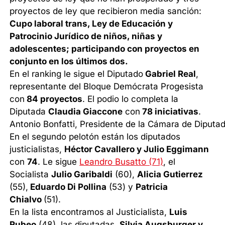
proyectos de ley que recibieron media sanción:
Cupo laboral trans, Ley de Educación y
Patrocinio Jurídico de niños, niñas y
adolescentes; participando con proyectos en
conjunto en los últimos dos.
En el ranking le sigue el Diputado
Gabriel Real
,
representante del Bloque Demócrata Progesista
con
84 proyectos
. El podio lo completa la
Diputada
Claudia Giaccone
con
78 iniciativas
.
Antonio Bonfatti, Presidente de la Cámara de Diputa
En el segundo pelotón están los diputados
justicialistas,
Héctor Cavallero y Julio Eggimann
con
74
. Le sigue
Leandro Busatto (71)
, el
Socialista
Julio Garibaldi
(60),
Alicia Gutierrez
(55),
Eduardo Di Pollina
(53) y
Patricia
Chialvo
(51).
En la lista encontramos al Justicialista,
Luis
Rubeo
(48), las diputadas,
Silvia Augsburger y