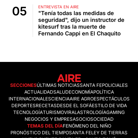
ENTREVISTA EN AIRE
"Tenía todas las medidas de
seguridad", dijo un instructor de
kitesurf tras la muerte de
Fernando Cappi en El Chaquito
SECCIONES
ÚLTIMAS NOTICIAS
SANTA FE
POLICIALES
ACTUALIDAD
SALUD
ECONOMÍA
POLÍTICA
INTERNACIONALES
CIENCIA
AIRE AGRO
ESPECTÁCULOS
DEPORTES
RECETAS
DESDE EL SOFÁ
ESTILO DE VIDA
TECNOLOGÍA
TURISMO
VIRAL
ASTROLOGÍA
GAMING
NEGOCIOS Y EMPRESAS
OCIO
SOCIEDAD
TEMAS DEL DÍA
FENÓMENO DEL NIÑO
PRONÓSTICO DEL TIEMPO
SANTA FE
LEY DE TIERRAS