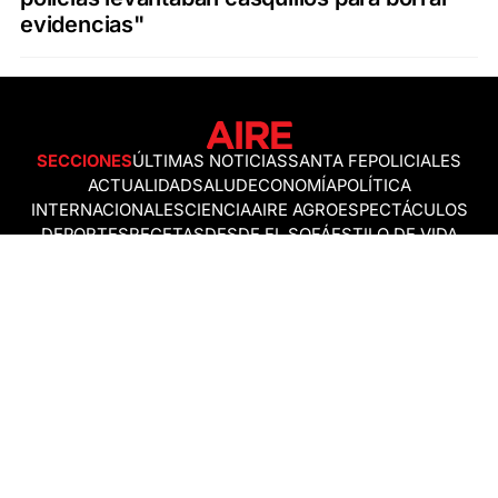
evidencias"
SECCIONES
ÚLTIMAS NOTICIAS
SANTA FE
POLICIALES
ACTUALIDAD
SALUD
ECONOMÍA
POLÍTICA
INTERNACIONALES
CIENCIA
AIRE AGRO
ESPECTÁCULOS
DEPORTES
RECETAS
DESDE EL SOFÁ
ESTILO DE VIDA
TECNOLOGÍA
TURISMO
VIRAL
ASTROLOGÍA
GAMING
NEGOCIOS Y EMPRESAS
OCIO
SOCIEDAD
TEMAS DEL DÍA
FENÓMENO DEL NIÑO
PRONÓSTICO DEL TIEMPO
SANTA FE
LEY DE TIERRAS
NUEVO PUENTE SANTA FE - SANTO TOMÉ
Política de Correcciones
Politica de Ética
Política de fuentes no identificadas
Política de fuentes