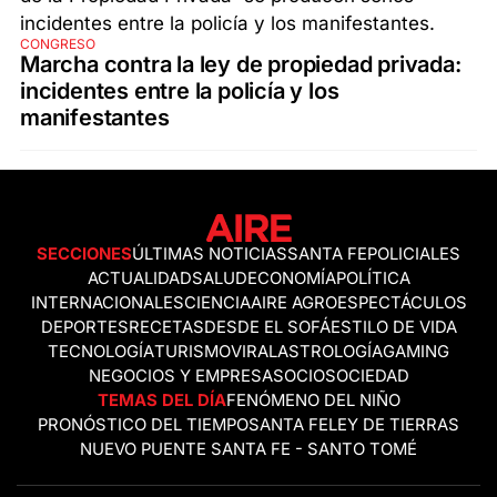
CONGRESO
Marcha contra la ley de propiedad privada:
incidentes entre la policía y los
manifestantes
SECCIONES
ÚLTIMAS NOTICIAS
SANTA FE
POLICIALES
ACTUALIDAD
SALUD
ECONOMÍA
POLÍTICA
INTERNACIONALES
CIENCIA
AIRE AGRO
ESPECTÁCULOS
DEPORTES
RECETAS
DESDE EL SOFÁ
ESTILO DE VIDA
TECNOLOGÍA
TURISMO
VIRAL
ASTROLOGÍA
GAMING
NEGOCIOS Y EMPRESAS
OCIO
SOCIEDAD
TEMAS DEL DÍA
FENÓMENO DEL NIÑO
PRONÓSTICO DEL TIEMPO
SANTA FE
LEY DE TIERRAS
NUEVO PUENTE SANTA FE - SANTO TOMÉ