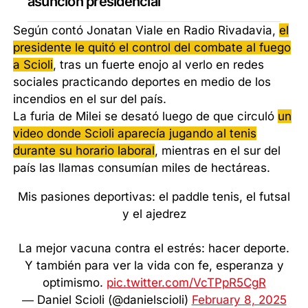
asunción presidencial
Según contó Jonatan Viale en Radio Rivadavia,
el
presidente le quitó el control del combate al fuego
a Scioli
, tras un fuerte enojo al verlo en redes
sociales practicando deportes en medio de los
incendios en el sur del país.
La furia de Milei se desató luego de que circuló
un
video donde Scioli aparecía jugando al tenis
durante su horario laboral
, mientras en el sur del
país las llamas consumían miles de hectáreas.
Mis pasiones deportivas: el paddle tenis, el futsal
y el ajedrez
La mejor vacuna contra el estrés: hacer deporte.
Y también para ver la vida con fe, esperanza y
optimismo.
pic.twitter.com/VcTPpR5CgR
— Daniel Scioli (@danielscioli)
February 8, 2025