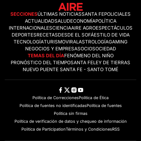
SECCIONES
ÚLTIMAS NOTICIAS
SANTA FE
POLICIALES
ACTUALIDAD
SALUD
ECONOMÍA
POLÍTICA
INTERNACIONALES
CIENCIA
AIRE AGRO
ESPECTÁCULOS
DEPORTES
RECETAS
DESDE EL SOFÁ
ESTILO DE VIDA
TECNOLOGÍA
TURISMO
VIRAL
ASTROLOGÍA
GAMING
NEGOCIOS Y EMPRESAS
OCIO
SOCIEDAD
TEMAS DEL DÍA
FENÓMENO DEL NIÑO
PRONÓSTICO DEL TIEMPO
SANTA FE
LEY DE TIERRAS
NUEVO PUENTE SANTA FE - SANTO TOMÉ
Política de Correcciones
Politica de Ética
Política de fuentes no identificadas
Política de fuentes
Política sin firmas
Política de verificación de datos y chequeo de información
Politica de Participation
Términos y Condiciones
RSS