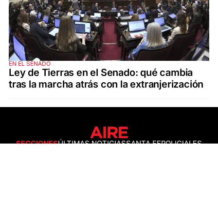
EN EL SENADO
Ley de Tierras en el Senado: qué cambia
tras la marcha atrás con la extranjerización
SECCIONES
ÚLTIMAS NOTICIAS
SANTA FE
POLICIALES
ACTUALIDAD
SALUD
ECONOMÍA
POLÍTICA
INTERNACIONALES
CIENCIA
AIRE AGRO
ESPECTÁCULOS
DEPORTES
RECETAS
DESDE EL SOFÁ
ESTILO DE VIDA
TECNOLOGÍA
TURISMO
VIRAL
ASTROLOGÍA
GAMING
NEGOCIOS Y EMPRESAS
OCIO
SOCIEDAD
TEMAS DEL DÍA
FENÓMENO DEL NIÑO