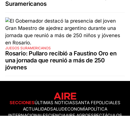
Suramericanos
JUEGOS SURAMERICANOS
Rosario: Pullaro recibió a Faustino Oro en
una jornada que reunió a más de 250
jóvenes
SECCIONES
ÚLTIMAS NOTICIAS
SANTA FE
POLICIALES
ACTUALIDAD
SALUD
ECONOMÍA
POLÍTICA
INTERNACIONALES
CIENCIA
AIRE AGRO
ESPECTÁCULOS
DEPORTES
RECETAS
DESDE EL SOFÁ
ESTILO DE VIDA
TECNOLOGÍA
TURISMO
VIRAL
ASTROLOGÍA
GAMING