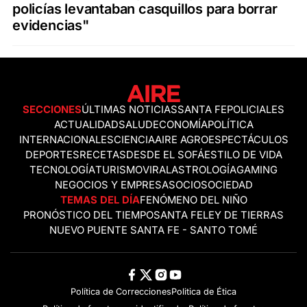
policías levantaban casquillos para borrar
evidencias"
SECCIONES
ÚLTIMAS NOTICIAS
SANTA FE
POLICIALES
ACTUALIDAD
SALUD
ECONOMÍA
POLÍTICA
INTERNACIONALES
CIENCIA
AIRE AGRO
ESPECTÁCULOS
DEPORTES
RECETAS
DESDE EL SOFÁ
ESTILO DE VIDA
TECNOLOGÍA
TURISMO
VIRAL
ASTROLOGÍA
GAMING
NEGOCIOS Y EMPRESAS
OCIO
SOCIEDAD
TEMAS DEL DÍA
FENÓMENO DEL NIÑO
PRONÓSTICO DEL TIEMPO
SANTA FE
LEY DE TIERRAS
NUEVO PUENTE SANTA FE - SANTO TOMÉ
Política de Correcciones
Politica de Ética