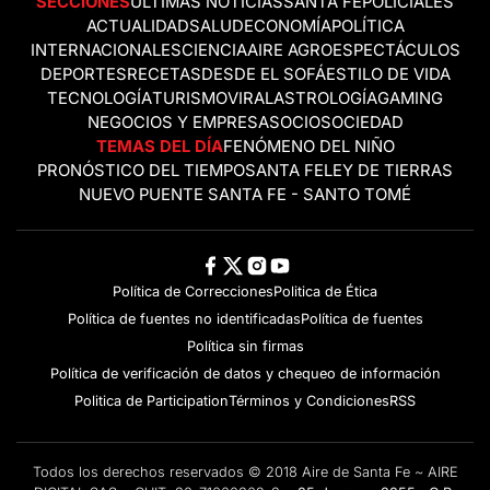
SECCIONES
ÚLTIMAS NOTICIAS
SANTA FE
POLICIALES
ACTUALIDAD
SALUD
ECONOMÍA
POLÍTICA
INTERNACIONALES
CIENCIA
AIRE AGRO
ESPECTÁCULOS
DEPORTES
RECETAS
DESDE EL SOFÁ
ESTILO DE VIDA
TECNOLOGÍA
TURISMO
VIRAL
ASTROLOGÍA
GAMING
NEGOCIOS Y EMPRESAS
OCIO
SOCIEDAD
TEMAS DEL DÍA
FENÓMENO DEL NIÑO
PRONÓSTICO DEL TIEMPO
SANTA FE
LEY DE TIERRAS
NUEVO PUENTE SANTA FE - SANTO TOMÉ
Política de Correcciones
Politica de Ética
Política de fuentes no identificadas
Política de fuentes
Política sin firmas
Política de verificación de datos y chequeo de información
Politica de Participation
Términos y Condiciones
RSS
Todos los derechos reservados © 2018 Aire de Santa Fe ~ AIRE