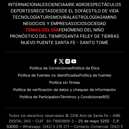
INTERNACIONALES
CIENCIA
AIRE AGRO
ESPECTÁCULOS
DEPORTES
RECETAS
DESDE EL SOFÁ
ESTILO DE VIDA
TECNOLOGÍA
TURISMO
VIRAL
ASTROLOGÍA
GAMING
NEGOCIOS Y EMPRESAS
OCIO
SOCIEDAD
TEMAS DEL DÍA
FENÓMENO DEL NIÑO
PRONÓSTICO DEL TIEMPO
SANTA FE
LEY DE TIERRAS
NUEVO PUENTE SANTA FE - SANTO TOMÉ
Política de Correcciones
Politica de Ética
Política de fuentes no identificadas
Política de fuentes
Política sin firmas
Política de verificación de datos y chequeo de información
Politica de Participation
Términos y Condiciones
RSS
Todos los derechos reservados © 2018 Aire de Santa Fe ~ AIRE
DIGITAL SAS ~ CUIT 30-71660869-3 ~
25 de mayo 3255 · C.P.
S3000 ~
Whatsapp:
(342) 5 219 271
~ Contacto Comercial:
(342) 5