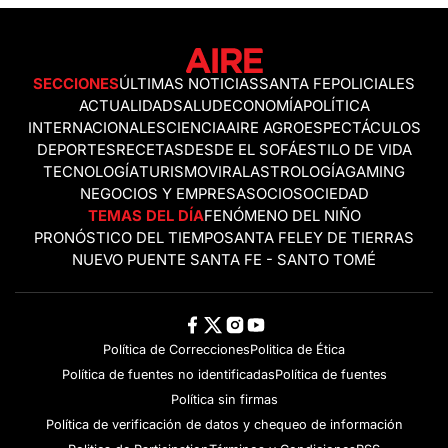
SECCIONES
ÚLTIMAS NOTICIAS
SANTA FE
POLICIALES
ACTUALIDAD
SALUD
ECONOMÍA
POLÍTICA
INTERNACIONALES
CIENCIA
AIRE AGRO
ESPECTÁCULOS
DEPORTES
RECETAS
DESDE EL SOFÁ
ESTILO DE VIDA
TECNOLOGÍA
TURISMO
VIRAL
ASTROLOGÍA
GAMING
NEGOCIOS Y EMPRESAS
OCIO
SOCIEDAD
TEMAS DEL DÍA
FENÓMENO DEL NIÑO
PRONÓSTICO DEL TIEMPO
SANTA FE
LEY DE TIERRAS
NUEVO PUENTE SANTA FE - SANTO TOMÉ
Política de Correcciones
Politica de Ética
Política de fuentes no identificadas
Política de fuentes
Política sin firmas
Política de verificación de datos y chequeo de información