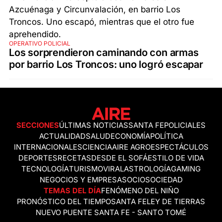
OPERATIVO POLICIAL
Los sorprendieron caminando con armas
por barrio Los Troncos: uno logró escapar
SECCIONES
ÚLTIMAS NOTICIAS
SANTA FE
POLICIALES
ACTUALIDAD
SALUD
ECONOMÍA
POLÍTICA
INTERNACIONALES
CIENCIA
AIRE AGRO
ESPECTÁCULOS
DEPORTES
RECETAS
DESDE EL SOFÁ
ESTILO DE VIDA
TECNOLOGÍA
TURISMO
VIRAL
ASTROLOGÍA
GAMING
NEGOCIOS Y EMPRESAS
OCIO
SOCIEDAD
TEMAS DEL DÍA
FENÓMENO DEL NIÑO
PRONÓSTICO DEL TIEMPO
SANTA FE
LEY DE TIERRAS
NUEVO PUENTE SANTA FE - SANTO TOMÉ