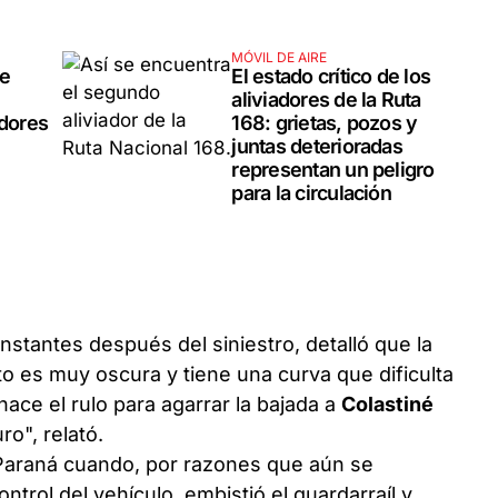
MÓVIL DE AIRE
te
El estado crítico de los
aliviadores de la Ruta
adores
168: grietas, pozos y
juntas deterioradas
representan un peligro
para la circulación
 instantes después del siniestro, detalló que la
to es muy oscura y tiene una curva que dificulta
 hace el rulo para agarrar la bajada a
Colastiné
o", relató.
 Paraná cuando, por razones que aún se
ontrol del vehículo, embistió el guardarraíl y