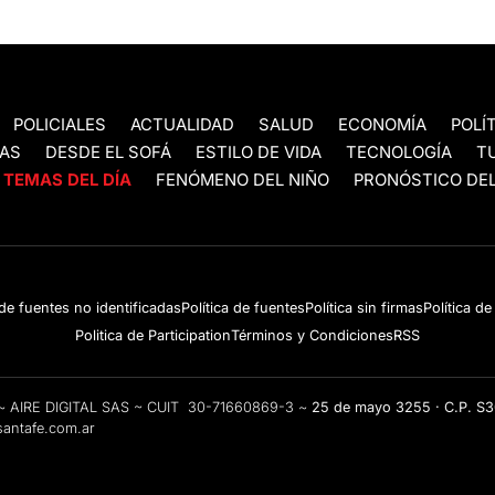
POLICIALES
ACTUALIDAD
SALUD
ECONOMÍA
POLÍ
AS
DESDE EL SOFÁ
ESTILO DE VIDA
TECNOLOGÍA
T
TEMAS DEL DÍA
FENÓMENO DEL NIÑO
PRONÓSTICO DEL
 de fuentes no identificadas
Política de fuentes
Política sin firmas
Política d
Politica de Participation
Términos y Condiciones
RSS
e ~ AIRE DIGITAL SAS ~ CUIT 30-71660869-3 ~
25 de mayo 3255 · C.P. S
antafe.com.ar