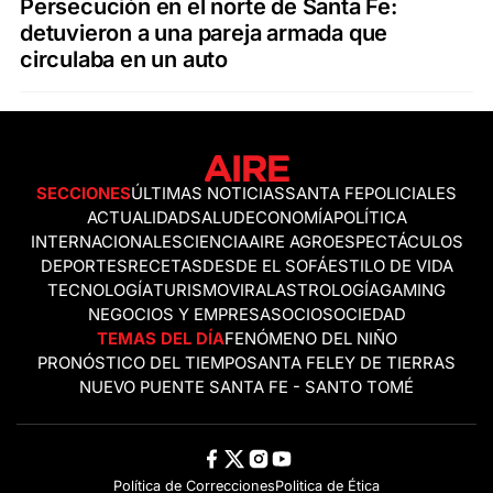
Persecución en el norte de Santa Fe:
detuvieron a una pareja armada que
circulaba en un auto
SECCIONES
ÚLTIMAS NOTICIAS
SANTA FE
POLICIALES
ACTUALIDAD
SALUD
ECONOMÍA
POLÍTICA
INTERNACIONALES
CIENCIA
AIRE AGRO
ESPECTÁCULOS
DEPORTES
RECETAS
DESDE EL SOFÁ
ESTILO DE VIDA
TECNOLOGÍA
TURISMO
VIRAL
ASTROLOGÍA
GAMING
NEGOCIOS Y EMPRESAS
OCIO
SOCIEDAD
TEMAS DEL DÍA
FENÓMENO DEL NIÑO
PRONÓSTICO DEL TIEMPO
SANTA FE
LEY DE TIERRAS
NUEVO PUENTE SANTA FE - SANTO TOMÉ
Política de Correcciones
Politica de Ética