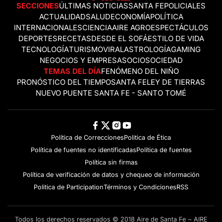
SECCIONES
ÚLTIMAS NOTICIAS
SANTA FE
POLICIALES
ACTUALIDAD
SALUD
ECONOMÍA
POLÍTICA
INTERNACIONALES
CIENCIA
AIRE AGRO
ESPECTÁCULOS
DEPORTES
RECETAS
DESDE EL SOFÁ
ESTILO DE VIDA
TECNOLOGÍA
TURISMO
VIRAL
ASTROLOGÍA
GAMING
NEGOCIOS Y EMPRESAS
OCIO
SOCIEDAD
TEMAS DEL DÍA
FENÓMENO DEL NIÑO
PRONÓSTICO DEL TIEMPO
SANTA FE
LEY DE TIERRAS
NUEVO PUENTE SANTA FE - SANTO TOMÉ
Política de Correcciones
Politica de Ética
Política de fuentes no identificadas
Política de fuentes
Política sin firmas
Política de verificación de datos y chequeo de información
Politica de Participation
Términos y Condiciones
RSS
Todos los derechos reservados © 2018 Aire de Santa Fe ~ AIRE