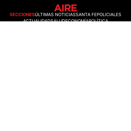
SECCIONES
ÚLTIMAS NOTICIAS
SANTA FE
POLICIALES
ACTUALIDAD
SALUD
ECONOMÍA
POLÍTICA
INTERNACIONALES
CIENCIA
AIRE AGRO
ESPECTÁCULOS
DEPORTES
RECETAS
DESDE EL SOFÁ
ESTILO DE VIDA
TECNOLOGÍA
TURISMO
VIRAL
ASTROLOGÍA
GAMING
NEGOCIOS Y EMPRESAS
OCIO
SOCIEDAD
TEMAS DEL DÍA
FENÓMENO DEL NIÑO
PRONÓSTICO DEL TIEMPO
SANTA FE
LEY DE TIERRAS
NUEVO PUENTE SANTA FE - SANTO TOMÉ
Política de Correcciones
Politica de Ética
Política de fuentes no identificadas
Política de fuentes
Política sin firmas
Política de verificación de datos y chequeo de información
Politica de Participation
Términos y Condiciones
RSS