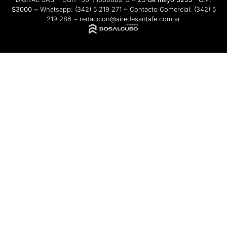
S3000 ~
Whatsapp:
(342) 5 219 271
~ Contacto Comercial:
(342) 5
219 286
~
redaccion@airedesantafe.com.ar