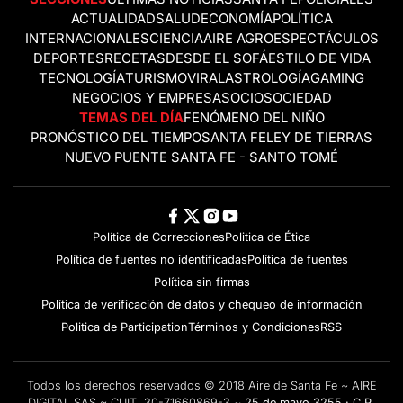
ACTUALIDAD
SALUD
ECONOMÍA
POLÍTICA
INTERNACIONALES
CIENCIA
AIRE AGRO
ESPECTÁCULOS
DEPORTES
RECETAS
DESDE EL SOFÁ
ESTILO DE VIDA
TECNOLOGÍA
TURISMO
VIRAL
ASTROLOGÍA
GAMING
NEGOCIOS Y EMPRESAS
OCIO
SOCIEDAD
TEMAS DEL DÍA
FENÓMENO DEL NIÑO
PRONÓSTICO DEL TIEMPO
SANTA FE
LEY DE TIERRAS
NUEVO PUENTE SANTA FE - SANTO TOMÉ
Política de Correcciones
Politica de Ética
Política de fuentes no identificadas
Política de fuentes
Política sin firmas
Política de verificación de datos y chequeo de información
Politica de Participation
Términos y Condiciones
RSS
Todos los derechos reservados © 2018 Aire de Santa Fe ~ AIRE
DIGITAL SAS ~ CUIT 30-71660869-3 ~
25 de mayo 3255 · C.P.